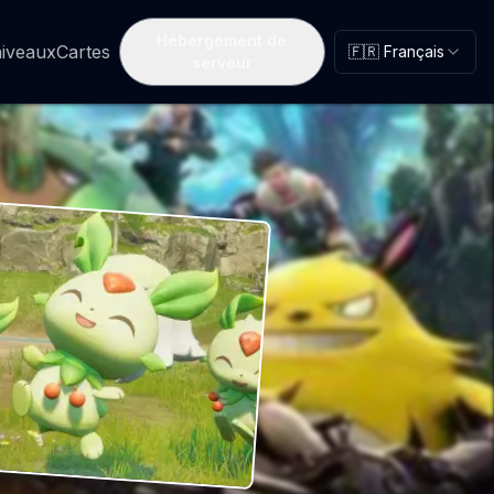
Hébergement de
niveaux
Cartes
🇫🇷 Français
serveur