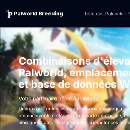
Palworld Breeding
Liste des Paldeck - P
Combinaisons d'élev
Palworld, emplacemen
et base de données W
Votre partenaire dédié à Palworld
Découvrez toutes les combinaisons d'élevage de Pal
emplacements de Pal sur une carte interactive, tous
ainsi que toutes les statistiques, compétences et ad