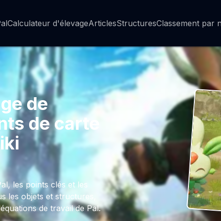
al
Calculateur d'élevage
Articles
Structures
Classement par 
age de
ts de carte
iki
, les points clés et les
 les objets et structures,
équations de travail de Pal.